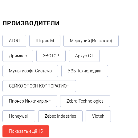
ПРОИЗВОДИТЕЛИ
АТОЛ
Штрих-М
Меркурий (Инкотекс)
Дримкас
ЭВОТОР
Аркус-СТ
Мультисофт-Системз
УЭБ Технолоджи
СЕЙКО ЭПСОН КОРПОРАТИОН
Пионер Инжиниринг
Zebra Technologies
Honeywell
Zebex Indastries
Vioteh
Показать ещё 15