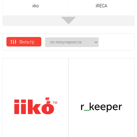
iiko
iRECA
Фильтр
r_keeper
ТРАКТИРЪ