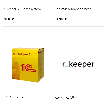
r_keeper_7_TicketSystem
Трактиръ: Management
9 000 ₽
11 900 ₽
1С:Ресторан
r_keeper_7_KDS