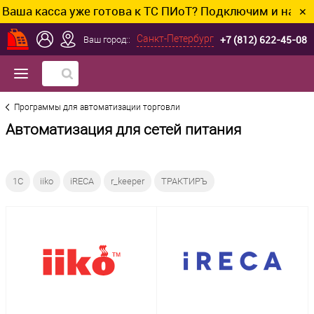
касса уже готова к ТС ПИоТ? Подключим и настроим бе
✕
+7 (812) 622-45-08
Санкт-Петербург
Ваш город::
Программы для автоматизации торговли
Автоматизация для сетей питания
1С
iiko
iRECA
r_keeper
ТРАКТИРЪ