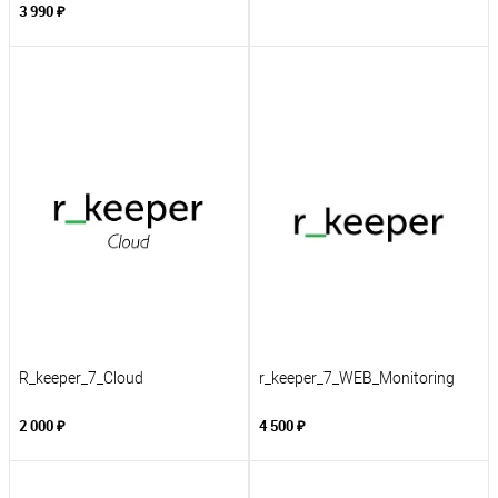
3 990 ₽
R_keeper_7_Cloud
r_keeper_7_WEB_Monitoring
2 000 ₽
4 500 ₽