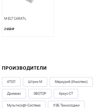
M-ELT CARAT-L
2 650 ₽
ПРОИЗВОДИТЕЛИ
АТОЛ
Штрих-М
Меркурий (Инкотекс)
Дримкас
ЭВОТОР
Аркус-СТ
Мультисофт-Системз
УЭБ Технолоджи