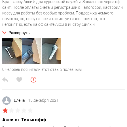
Брал кассу Акси 5 для курьерской службы. Заказывал через оф.
сайт. После оплаты счета и регистрации в налоговой, настроили
Наличие аккумулятора
?
кассу для работы без особых проблем. Поддержка немного
есть
помогла, но, по сути, все и так интуитивно понятно, что
непонятно, есть на оф сайте Акси в инструкциях и
Время работы без подзарядки, часов
видеоинструкциях. Чеки отправляет. Работает корректно и без
14
Развернуть
сбоев. Аккумулятор отличный, часто подзаряжать не нужно.
Емкость аккумулятора, мАч
?
2600
Тип аккумулятора
?
Li-Ion
0
человек посчитали этот отзыв полезным
Питание
Напряжение, Вольт
?
Елена
15 декабря 2021
7.4
Условия эксплуатации
Акси от Тинькофф