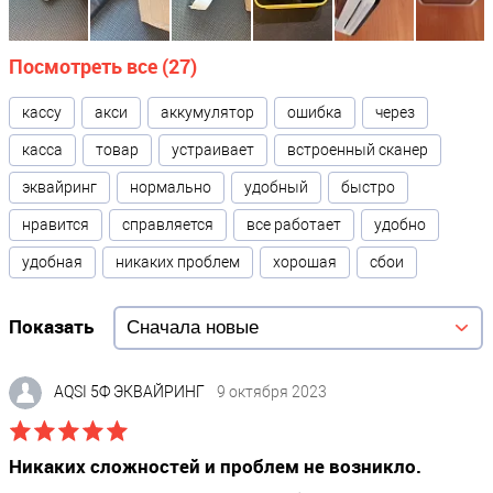
Физические параметры
Цвет
Посмотреть все (27)
Белый
кассу
акси
аккумулятор
ошибка
через
Габариты без упаковки (д/ш/в)
касса
товар
устраивает
встроенный сканер
18.7 / 8.5 / 6.4
Вес НЕТТО (в граммах)
?
эквайринг
нормально
удобный
быстро
433
нравится
справляется
все работает
удобно
Высота
?
удобная
никаких проблем
хорошая
сбои
187
Ширина
?
Показать
85
Глубина
?
AQSI 5Ф ЭКВАЙРИНГ
9 октября 2023
64
Никаких сложностей и проблем не возникло.
Аккумулятор