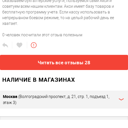
Оказываем бухгалтерские услуги, пользуемся сами Акси и
/ розничный магазин / школа / шиномонтаж / столовая / театр
советуем всем нашим клиентам. Акси имеет базу товаров и
/ продажа товаров / турагентство / услуги / жд кассы /
бесплатную программу учета. Если кассу использовать в
маленький магазин / интернет-магазин / магазин /
непрерывном боевом режиме, то на целый рабочий день ее
парикмахерская / салон красоты / в автобус / такси / пункт
хватает.
выдачи
0
человек посчитали этот отзыв полезным
Виды налогообложения
?
ЕНВД (вмененка) / ПСН (патент) / ЕСХН (сельхозналог)
Тип юридического лица
?
ИП / ООО
Читать все отзывы 28
Прочие
НАЛИЧИЕ В МАГАЗИНАХ
Фискальный накопитель
?
без ФН
Москва
(Волгоградский проспект, д. 21, стр. 1, подъезд 1,
Соответствие 54ФЗ
?
этаж 3)
Да
Видео в слайдере картинок
https://www.youtube.com/embed/wjWcy4XAIT8