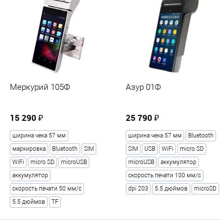
Тип печати
?
Термопринтер
Печать реквизитов покупателя
?
Есть
Основная камера
Меркурий 105Ф
Азур 01Ф
Разрешение основной камеры, Мп
5
15 290 ₽
25 790 ₽
Количество камер
ширина чека 57 мм
ширина чека 57 мм
Bluetooth
1
маркировка
Bluetooth
SIM
SIM
USB
WiFi
micro SD
WiFi
micro SD
microUSB
microUSB
аккумулятор
ОС
аккумулятор
скорость печати 100 мм/с
скорость печати 50 мм/с
dpi 203
5.5 дюймов
microSD
Операционная система
?
5.5 дюймов
TF
aQsi OS (на Android 7.0)