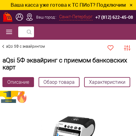
а касса уже готова к ТС ПИоТ? Подключим и настроим
✕
+7 (812) 622-45-08
Санкт-Петербург
Ваш город::
aQsi 5Ф с эквайрингом
aQsi 5Ф эквайринг с приемом банковских
карт
Описание
Обзор товара
Характеристики