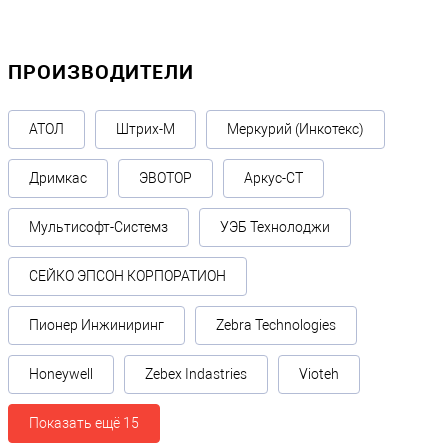
ПРОИЗВОДИТЕЛИ
АТОЛ
Штрих-М
Меркурий (Инкотекс)
Дримкас
ЭВОТОР
Аркус-СТ
Мультисофт-Системз
УЭБ Технолоджи
СЕЙКО ЭПСОН КОРПОРАТИОН
Пионер Инжиниринг
Zebra Technologies
Honeywell
Zebex Indastries
Vioteh
Показать ещё 15