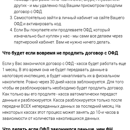
других - и мы удаленно под Вашим присмотром продлим
договор с ОФД.
Самостоятельно зайти в личный кабинет на сайте Вашего
ОФД и активировать код.
Если Вы покупаете или продлеваете ОФД, который
изначально был куплен у нас - мы сами все делаем через
партнерский кабинет. Вам не нужно ничего делать.
Что будет если вовремя не продлить договор с ОФД
Если у Вас закончился договор с ОФД - касса будет работать еще
1 месяц. В это время она не будет передавать данные в
налоговую инспекцию, а будет накапливать их в фискальном
накопителе. Ровно через 30 дней касса заблокируется. Для того
чтобы ее разблокировать необходимо будет продлить договор.
Как только вы его продлите - касса автоматически передаст
данные и разблокируется. Касса разблокируется только после
передачи ВСЕХ непереданных данных за последний месяц. На
некоторых кассах этот процесс может занять до 10-и часов в
зависимости от количества накопившихся данных.
Что делать если ОФД закончился раньше, чем ФН