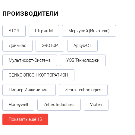
ПРОИЗВОДИТЕЛИ
АТОЛ
Штрих-М
Меркурий (Инкотекс)
Дримкас
ЭВОТОР
Аркус-СТ
Мультисофт-Системз
УЭБ Технолоджи
СЕЙКО ЭПСОН КОРПОРАТИОН
Пионер Инжиниринг
Zebra Technologies
Honeywell
Zebex Indastries
Vioteh
Показать ещё 15