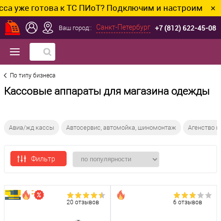
 готова к ТС ПИоТ? Подключим и настроим без лишних
✕
+7 (812) 622-45-08
Санкт-Петербург
Ваш город::
По типу бизнеса
Кассовые аппараты для магазина одежды
Авиа/жд кассы
Автосервис, автомойка, шиномонтаж
Агенство 
Фильтр
20 отзывов
6 отзывов