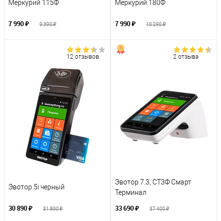
Меркурий 115Ф
Меркурий 180Ф
7 990 ₽
7 990 ₽
9 390 ₽
10 290 ₽
12 отзывов
2 отзыва
Эвотор 7.3, СТ3Ф Смарт
Эвотор 5i черный
Терминал
30 890 ₽
33 690 ₽
31 890 ₽
37 400 ₽