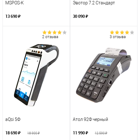
MSPOS-K
Эвотор 7.2 Стандарт
13 690 ₽
30 090 ₽
2 отзыва
3 отзыва
aQsi 5Ф
Атол 92Ф черный
18 690 ₽
11 990 ₽
18 900 ₽
12 590 ₽