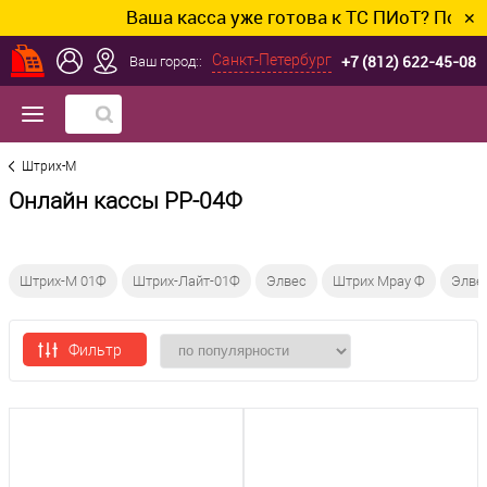
Ваша касса уже готова к ТС ПИоТ? Подключи
✕
+7 (812) 622-45-08
Санкт-Петербург
Ваш город::
Штрих-М
Онлайн кассы РР-04Ф
Штрих-М 01Ф
Штрих-Лайт-01Ф
Элвес
Штрих Mpay Ф
Элве
Фильтр