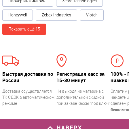
Пионер Инжиниринг
Zebra Technologies
Honeywell
Zebex Indastries
Vioteh
Показать ещё 15
Быстрая доставка по
Регистрация касс за
100% - 
России
15-30 минут
низких 
Доставка осуществляется
Не выходя из магазина с
Оплатим 
ТК СДЭК в автоматическом
дополнительной скидкой
найдете ц
режиме
при заказе кассы "под ключ"
сделаем 
бесплатн
НАВЕРХ