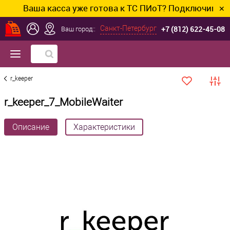
Ваша касса уже готова к ТС ПИоТ? Подключим и нас
✕
+7 (812) 622-45-08
Санкт-Петербург
Ваш город::
r_keeper
r_keeper_7_MobileWaiter
Описание
Характеристики