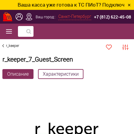
Ваша касса уже готова к ТС ПИоТ? Подключим и на
✕
+7 (812) 622-45-08
Санкт-Петербург
Ваш город::
r_keeper
r_keeper_7_Guest_Screen
Описание
Характеристики