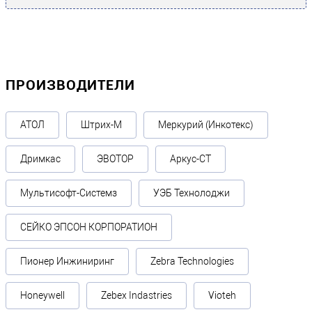
ПРОИЗВОДИТЕЛИ
АТОЛ
Штрих-М
Меркурий (Инкотекс)
Дримкас
ЭВОТОР
Аркус-СТ
Мультисофт-Системз
УЭБ Технолоджи
СЕЙКО ЭПСОН КОРПОРАТИОН
Пионер Инжиниринг
Zebra Technologies
Honeywell
Zebex Indastries
Vioteh