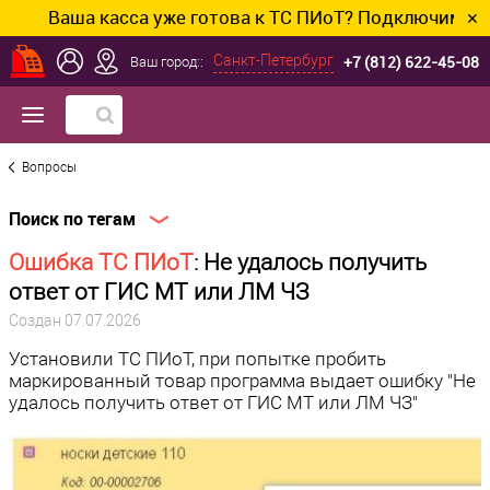
Ваша касса уже готова к ТС ПИоТ? Подключим и наст
✕
+7 (812) 622-45-08
Санкт-Петербург
Ваш город::
Вопросы
Поиск по тегам
Ошибка ТС ПИоТ
: Не удалось получить
ответ от ГИС МТ или ЛМ ЧЗ
Создан
07.07.2026
Установили ТС ПИоТ, при попытке пробить
маркированный товар программа выдает ошибку "Не
удалось получить ответ от ГИС МТ или ЛМ ЧЗ"