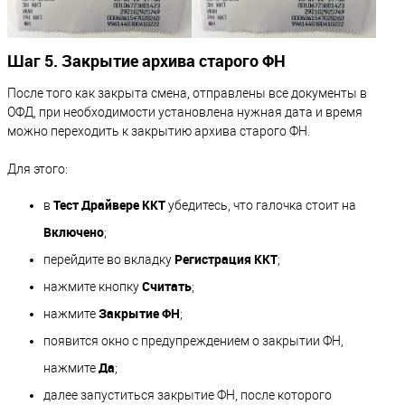
Шаг 5. Закрытие архива старого ФН
После того как закрыта смена, отправлены все документы в
ОФД, при необходимости установлена нужная дата и время
можно переходить к закрытию архива старого ФН.
Для этого:
Тест Драйвере ККТ
в
убедитесь, что галочка стоит на
Включено
;
Регистрация ККТ
перейдите во вкладку
;
Считать
нажмите кнопку
;
Закрытие ФН
нажмите
;
появится окно с предупреждением о закрытии ФН,
Да
нажмите
;
далее запуститься закрытие ФН, после которого