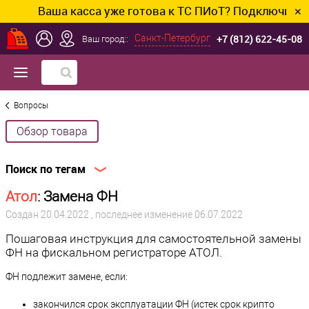
аша касса уже готова к ТС ПИоТ? Подключим и настро
✕
+7 (812) 622-45-08
Санкт-Петербург
Ваш город::
Вопросы
Обзор товара
Поиск по тегам
Атол
: Замена ФН
Создан
20.04.2022
, последнее изменение 06.07.2022
Пошаговая инструкция для самостоятельной замены
ФН на фискальном регистраторе АТОЛ.
ФН подлежит замене, если:
закончился срок эксплуатации ФН (истек срок крипто