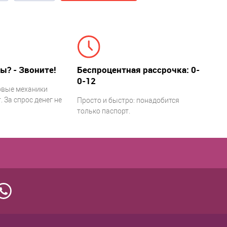
ы? - Звоните!
Беспроцентная рассрочка: 0-
0-12
овые механики
 За спрос денег не
Просто и быстро: понадобится
только паспорт.