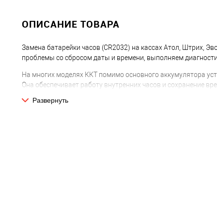
ОПИСАНИЕ ТОВАРА
Замена батарейки часов (CR2032) на кассах Атол, Штрих, Эв
проблемы со сбросом даты и времени, выполняем диагности
На многих моделях ККТ помимо основного аккумулятора уст
Она обеспечивает работу внутренних часов и сохранение вр
Со временем батарейка разряжается, из-за чего касса начин
Развернуть
требует их повторной установки после каждого включения.
Признаки неисправности
дата и время сбрасываются после выключения кассы;
появляются ошибки часов ККТ;
невозможно корректно установить дату и время;
касса требует ввод даты при каждом включении;
возникают ошибки фискального регистратора, связан
оборудование долго не использовалось и перестало с
Что входит в услугу