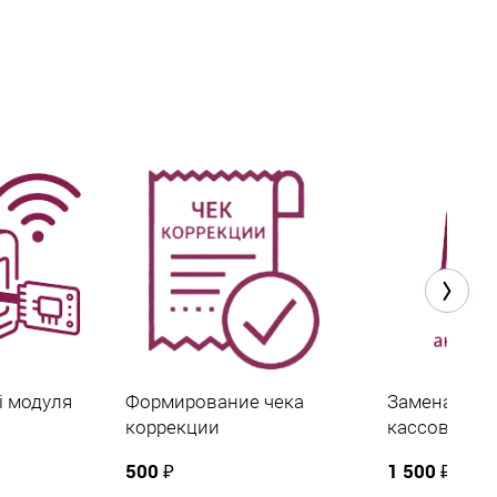
i модуля
Формирование чека
Замена акку
коррекции
кассовом а
500 ₽
1 500 ₽