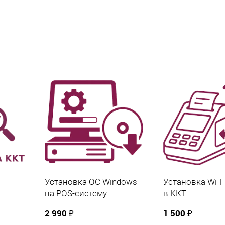
ния.
Эвотор, Ритейл, Меркурий и других моделях ККТ.
работе кассы, невозможности регистрации
тоев и сохранить стабильную работу
Установка ОС Windows
Установка Wi-F
на POS-систему
в ККТ
2 990 ₽
1 500 ₽