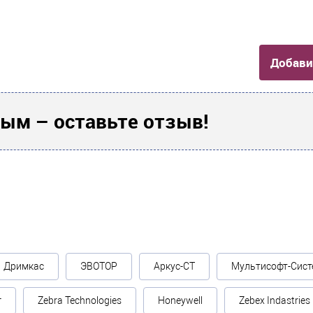
Добави
ым – оставьте отзыв!
Дримкас
ЭВОТОР
Аркус-СТ
Мультисофт-Сист
г
Zebra Technologies
Honeywell
Zebex Indastries