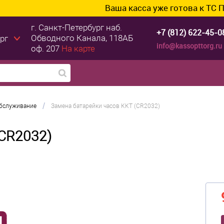
Ваша касса уже готова к ТС ПИоТ? П
г. Санкт-Петербург
наб.
+7 (812) 622-45-0
Обводного Канала, 118АБ
рг
info@kassopttorg.ru
оф. 207
На карте
/
обслуживание
Замена батарейки часов ККТ (CR2032)
(CR2032)