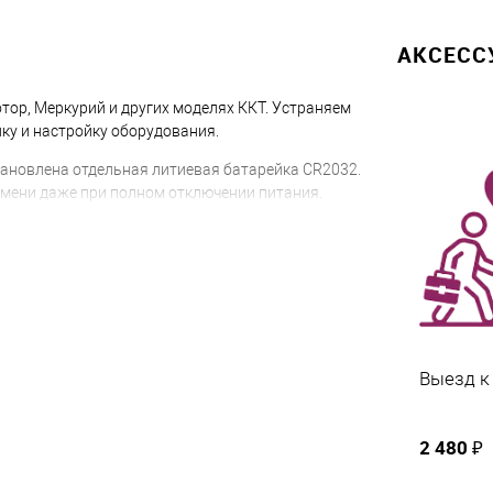
АКСЕС
отор, Меркурий и других моделях ККТ. Устраняем
ку и настройку оборудования.
ановлена отдельная литиевая батарейка CR2032.
емени даже при полном отключении питания.
ает выдавать ошибки, теряет дату и время или
Выезд к
ные со временем;
охранять настройки часов.
2 480 ₽