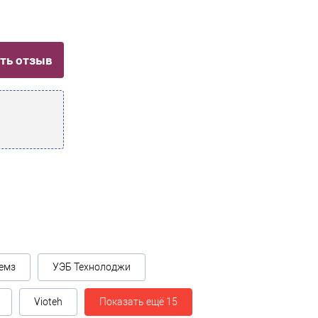
ть отзыв
емз
УЭБ Технолоджи
Vioteh
Показать ещё 15