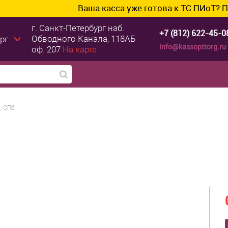
Ваша касса уже готова к ТС ПИоТ? Подключ
г. Санкт-Петербург
наб.
+7 (812) 622-45-0
Обводного Канала, 118АБ
рг
info@kassopttorg.ru
оф. 207
На карте
, СПб