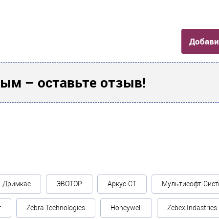
Добави
ым – оставьте отзыв!
Дримкас
ЭВОТОР
Аркус-СТ
Мультисофт-Сист
г
Zebra Technologies
Honeywell
Zebex Indastries