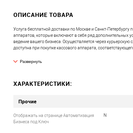
ОПИСАНИЕ ТОВАРА
Услуга бесплатной доставки по Москве и Санкт-Петербургу 
аппаратов, которые включают в себя ряд дополнительных у
ведение вашего бизнеса. Осуществляется через курьерскую с
доступна при покупке кассового аппарата, соответствующе
Условия для Получения Бесплатной Доставки:
Развернуть
Покупка кассового аппарата:
выбор любой модели кас
Встроенный фискальный накопитель:
аппарат долже
ХАРАКТЕРИСТИКИ:
накопителем, который необходим для соответствия т
Услуга регистрации в налоговой инспекции:
включение
кассового аппарата в налоговых органах.
Прочие
Договор с ОФД:
наличие договора с оператором фиска
передачу данных из фискального накопителя в налого
N
Отображать на странице Автоматизация
Бизнеса под Ключ
Эта услуга предназначена для того, чтобы сделать процесс 
аппарата максимально простым и удобным для клиентов, по