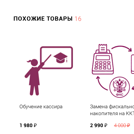
управления бизнесом.
Обратите внимание:
в рамках одного заказа может быть 
ПОХОЖИЕ ТОВАРЫ
16
Обучение кассира
Замена фискальн
накопителя на КК
1 980 ₽
2 990 ₽
4 000 ₽