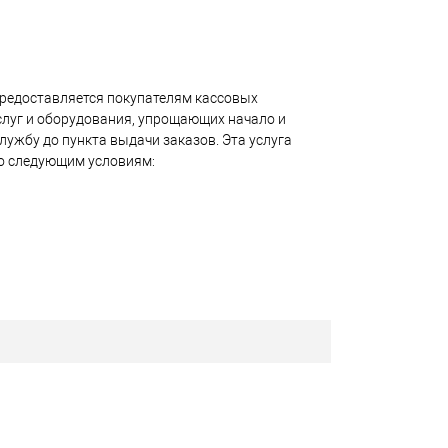
предоставляется покупателям кассовых
слуг и оборудования, упрощающих начало и
лужбу до пункта выдачи заказов. Эта услуга
го следующим условиям:
сового аппарата, предлагаемого продавцом.
н быть оснащен встроенным фискальным
ребованиям налогового законодательства.
 услуги профессиональной регистрации
льных данных (ОФД), который обеспечивает
вую инспекцию.
приобретения и ввода в эксплуатацию кассового
зволяя сосредоточиться на других аспектах