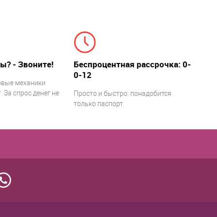
ы? - Звоните!
Беспроцентная рассрочка: 0-
0-12
овые механики
 За спрос денег не
Просто и быстро: понадобится
только паспорт.