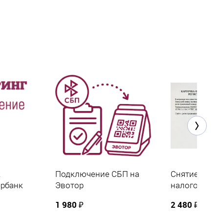
к
Подключение СБП на
Снятие ККТ 
ербанк
Эвотор
налоговой
1 980 ₽
2 480 ₽